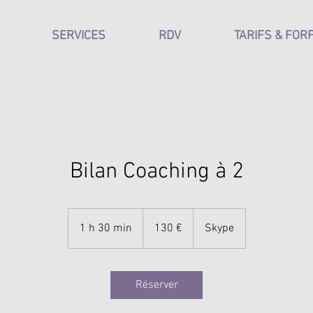
SERVICES
RDV
TARIFS & FOR
Bilan Coaching à 2
130
euros
1 h 30 min
1
130 €
Skype
3
0
m
Réserver
i
n