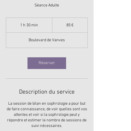
Séance Adulte
85
euros
1 h 30 min
1
85 €
3
0
Boulevard de Vanves
m
i
n
Réserver
Description du service
La session de bilan en sophrologie a pour but
de faire connaissance, de voir quelles sont vos
attentes et voir si la sophrologie peut y
répondre et estimer le nombre de sessions de
suivi nécessaires.