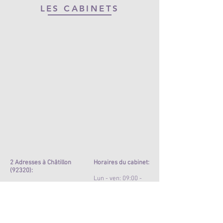
LES CABINETS
2 Adresses à Châtillon
Horaires du cabinet:
(92320):
Lun - ven: 09:00 -
- 61 boulevard de Vanves et
19:00​​​
- 7 rue d’Estienne d’Orves
Sam: 09:00-12:00
Email: